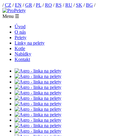
/
CZ
/
EN
/
GR
/
PL
/
RO
/
RS
/
RU
/
SK
/
BG
/
Menu
☰
Úvod
O nás
Pelety
Linky na pelety
Kotle
Nabídky
Kontakt