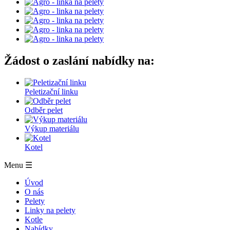
Žádost o zaslání nabídky na:
Peletizační linku
Odběr pelet
Výkup materiálu
Kotel
Menu
☰
Úvod
O nás
Pelety
Linky na pelety
Kotle
Nabídky