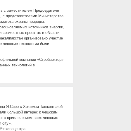
сь с заместителем Председателя
, с представителями Министерства
Комитета охраны природы.
озобновляемых источников энергии,
и совместных проектах в области
ракалпакстан организовано участие
же чешские технологии были
рофильной компании «Cтройвектор»
анных технологий в
дина Я.Сиро с Хокимом Ташкентской
али большой интерес к чешским
к» с привлечением всех чешских
 city».
Узэкспоцентра.