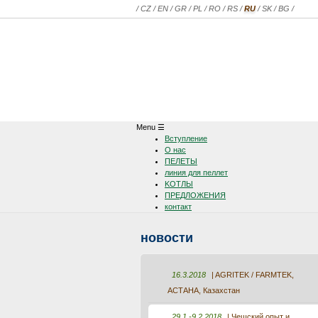
/
CZ
/
EN
/
GR
/
PL
/
RO
/
RS
/
RU
/
SK
/
BG
/
Menu
☰
Вступление
О нас
ПЕЛЕТЫ
линия для пеллет
KOTЛЫ
ПРЕДЛОЖЕНИЯ
контакт
новости
16.3.2018
| AGRITEK / FARMTEK,
АСТАНА, Казахстан
29.1.-9.2.2018
| Чешский опыт и