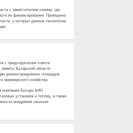
асти с заместителем хокима, где
пути их финансирования. Проведена
ласти, у которых данные технологии
ции.
сти с председателем совета
 земель Бухарской области
ации демонстрационных площадок
го фермерского хозяйства.
ем компании Бухоро БИО
азовых установок и теплиц, а также
жности внедрения чешских