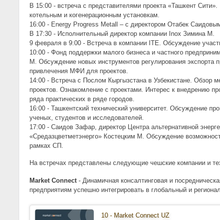
В 15:00 - встреча с представителями проекта «Ташкент Сити».
котельным и когенерационным установкам.
16:00 - Energy Progress Metall – c директором Отабек Саидовы
В 17:30 - Исполнительный директор компании Inox Зимина М.
9 февраля в 9:00 - Встреча в компании ITE. Обсуждение учас
10:00 - Фонд поддержки малого бизнеса и частного предприни
М. Обсуждение новых инструментов регулирования экспорта п
привлечения МФИ для проектов.
14:00 - Встреча с Послом Кыргызстана в Узбекистане. Обзор 
проектов. Ознакомление с проектами. Интерес к внедрению пр
ряда практических в ряде городов.
16:00 - Ташкентский технический университет. Обсуждение пр
ученых, студентов и исследователей.
17:00 - Саидов Зафар, директор Центра альтернативной энерг
«Средазцветметэнерго» Костецким М. Обсуждение возможност
рамках СП.
На встречах представлены следующие чешские компании и те
Market Connect
- Динамичная консалтинговая и посредническ
предприятиям успешно интегрировать в глобальный и региона
10 - Market Connect UZ