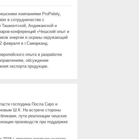
чешскими компаниями ProPeletу,
ater в сотрудничестве с
 Ташкентской, Андижанской и
наров-конференций «Чешский опыт и
ников энергии и охраны окружающей
и 2 февраля в г.Самарканд.
вропейского опыта в разработке
аправлениям, обсуждение
ения экспорта продукции.
бласти господина Посла Сиро и
новым Ш.К. На встрече стороны
бликами, пути реализации чешских
лизации производств при поддержке
 2018 г. приняли активное участие