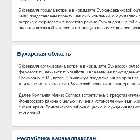
5 февраля прошла встреча в хокимияте Сурхандарьинской обл
были представлены проекты чешских компаний, обсуждались 
встреча с фермерами Ангорского района Сурхандарьинской об
вызвали огромный интерес и мотивацию к совместной реализа
Бухарская область
6 февраля организована встреча в хокимияте Бухарской обла
фермерских, дехканских хозяйств и владельцев приусадебных
Нозимовым А.М., который выдвинул предложения по организ
для чешских технологий в Бухарской области на примере одно
Далее Компания Market Connect встретилась с представител
Жондорского района с целью изучения установленных ими биог
с фермерами Ромитанского района с целью обсуждения возмо
технологий.
Республика Каракалпакстан