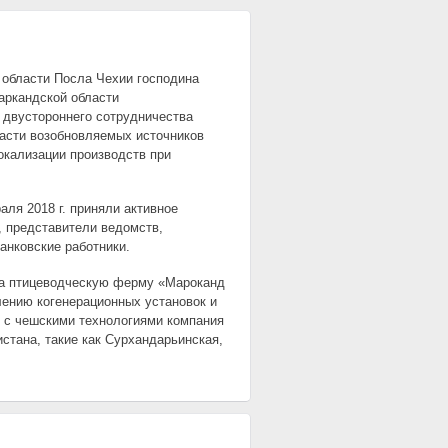
 области Посла Чехии господина
аркандской области
 двустороннего сотрудничества
ласти возобновляемых источников
локализации производств при
аля 2018 г. приняли активное
 представители ведомств,
анковские работники.
ила птицеводческую ферму «Мароканд
лению когенерационных установок и
 с чешскими технологиями компания
стана, такие как Сурхандарьинская,