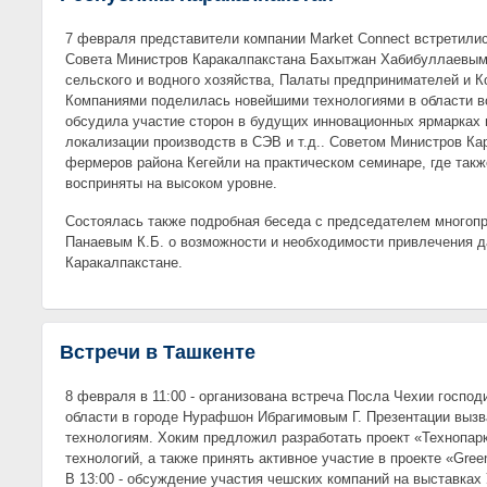
7 февраля представители компании Market Connect встретили
Совета Министров Каракалпакстана Бахытжан Хабибуллаевым
сельского и водного хозяйства, Палаты предпринимателей и 
Компаниями поделилась новейшими технологиями в области в
обсудила участие сторон в будущих инновационных ярмарках 
локализации производств в СЭВ и т.д.. Советом Министров Ка
фермеров района Кегейли на практическом семинаре, где так
восприняты на высоком уровне.
Состоялась также подробная беседа с председателем многоп
Панаевым К.Б. о возможности и необходимости привлечения д
Каракалпакстане.
Встречи в Ташкенте
8 февраля в 11:00 - организована встреча Посла Чехии госпо
области в городе Нурафшон Ибрагимовым Г. Презентации вызв
технологиям. Хоким предложил разработать проект «Технопар
технологий, а также принять активное участие в проекте «Green
В 13:00 - обсуждение участия чешских компаний на выставках 