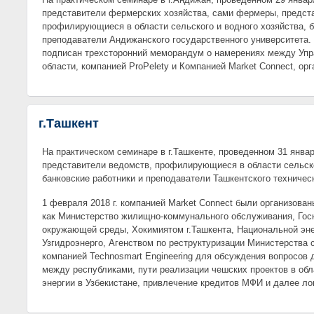
представители фермерских хозяйства, сами фермеры, предст
профилирующиеся в области сельского и водного хозяйства, б
преподаватели Андижанского государственного университета.
подписан трехсторонний меморандум о намерениях между Уп
области, компанией ProPelety и Компанией Market Connect, орг
г.Ташкент
На практическом семинаре в г.Ташкенте, проведенном 31 январ
представители ведомств, профилирующиеся в области сельско
банковские работники и преподаватели Ташкентского техничес
1 февраля 2018 г. компанией Market Connect были организова
как Министерство жилищно-коммунального обслуживания, Госк
окружающей среды, Хокимиятом г.Ташкента, Национальной эн
Узгидроэнерго, Агенством по реструктуризации Министерства с
компанией Technosmart Engineering для обсуждения вопросов 
между республиками, пути реализации чешских проектов в об
энергии в Узбекистане, привлечение кредитов МФИ и далее ло