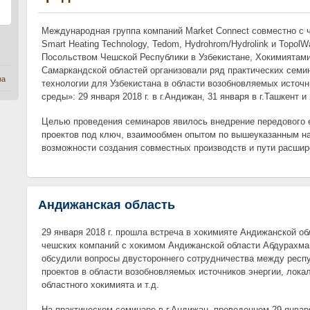
Международная группа компаний Market Connect совместно с 
Smart Heating Technology, Tedom, Hydrohrom/Hydrolink и TopolW
Посольством Чешской Республики в Узбекистане, Хокимиятами
Самаркандской областей организовали ряд практических семи
на
технологии для Узбекистана в области возобновляемых источ
среды»: 29 января 2018 г. в г.Андижан, 31 января в г.Ташкент 
Целью проведения семинаров явилось внедрение передового е
проектов под ключ, взаимообмен опытом по вышеуказанным н
возможности создания совместных производств и пути расшир
Андижанская область
29 января 2018 г. прошла встреча в хокимияте Андижанской о
чешских компаний с хокимом Андижанской области Абдурахма
обсудили вопросы двустороннего сотрудничества между респу
проектов в области возобновляемых источников энергии, лока
областного хокимията и т.д.
На практическом семинаре в г.Андижан, проведенном 29 января