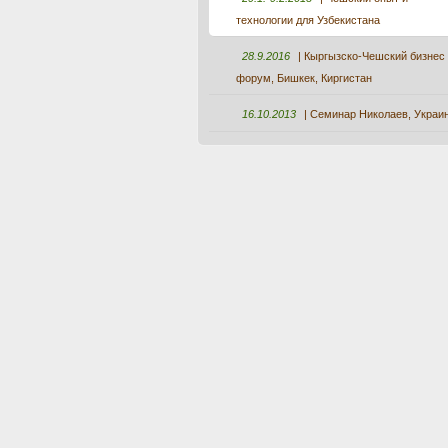
технологии для Узбекистана
28.9.2016
| Кыргызско-Чешский бизнес
форум, Бишкек, Киргистан
16.10.2013
| Cеминар Николаев, Украи