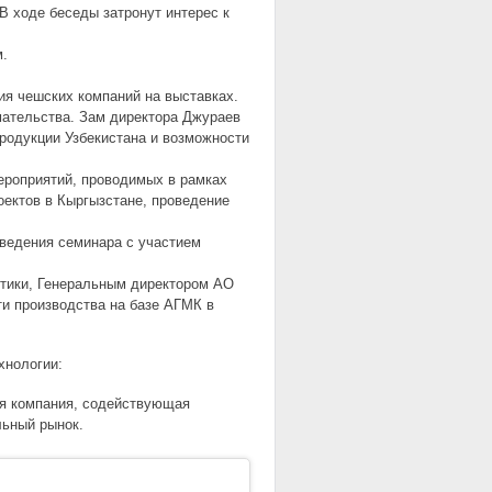
 В ходе беседы затронут интерес к
м.
тия чешских компаний на выставках.
мательства. Зам директора Джураев
родукции Узбекистана и возможности
мероприятий, проводимых в рамках
оектов в Кыргызстане, проведение
оведения семинара с участием
етики, Генеральным директором АО
и производства на базе АГМК в
хнологии:
ая компания, содействующая
льный рынок.