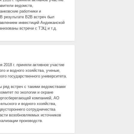
авители ведомств,
анковские работники и
 В результате В2В встреч был
равлением инвестиций Андижанской
анизованы встречи с ТЭЦ и т.д.
я 2018 г. приняли активное участие
го и водного хозяйства, ученые,
кого государственного университета.
ны ряд встреч с такими ведомствами
омитет по экологии и охране
ергосберегающей компанией, АО
ельского и водного хозяйства,
двустороннего сотрудничества
ласти возобновляемых источников
кализации производств.