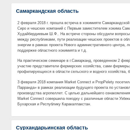
Самаркандская область
2 февраля 2018 г. прошла встреча в хокимияте Самаркандской
Сиро и чешских компаний с Первым заместителем хокима Сам
Худайбердиевым Ш.Ф.. На встрече стороны обсудили вопросы
между республиками, пути реализации чешских проектов в об
энергии в рамках проекта Нового административного центра, 
поддержке областного хокимията и т.д.
На практическом семинаре в г.Самарканд, проведенном 2 февр
участие представители фермерских хозяйства, сами фермеры,
профилирующихся в области сельского и водного хозяйства, б
3 февраля 2018 компания Market Connect и PropPelety посет
Парранда» в рамках реализации будущего проекта по установ
производства агропеллет. С целью дальнейшего ознакомления
Market Connect совершила поездку с различные области Узбеки
Бухарская и Республику Каракалпакстан.
Сурхандарьинская область