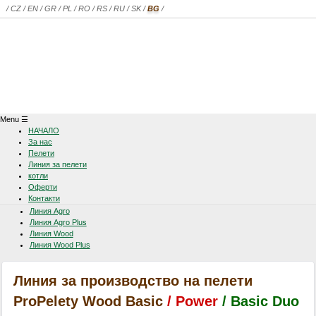
/
CZ
/
EN
/
GR
/
PL
/
RO
/
RS
/
RU
/
SK
/
BG
/
Menu
☰
НАЧАЛО
За нас
Пелети
Линия за пелети
котли
Oферти
Контакти
Линия Agro
Линия Agro Plus
Линия Wood
Линия Wood Plus
Линия за производство на пелети
ProPelety Wood Basic
/ Power
/ Basic Duo