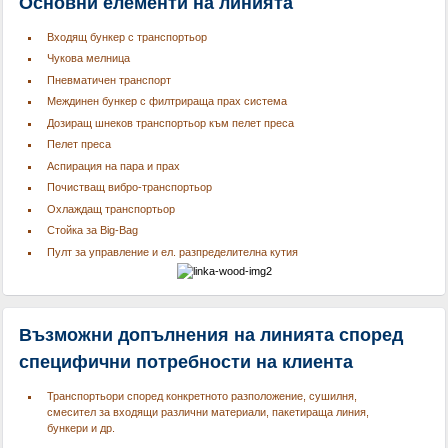
Основни елементи на линията
Входящ бункер с транспортьор
Чукова мелница
Пневматичен транспорт
Междинен бункер с филтрираща прах система
Дозиращ шнеков транспортьор към пелет преса
Пелет преса
Аспирация на пара и прах
Почистващ вибро-транспортьор
Охлаждащ транспортьор
Стойка за Big-Bag
Пулт за управление и ел. разпределителна кутия
Възможни допълнения на линията според
специфични потребности на клиента
Транспортьори според конкретното разположение, сушилня,
смесител за входящи различни материали, пакетираща линия,
бункери и др.