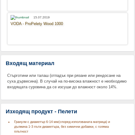
15.07.2019
VODA - ProPelety Wood 1000
Входящ материал
Стърготини или талаш (отпадък при рязане или рендосане на
суха дървесина). В случай на по-висока влажност е необходимо
входящата суровина да се изсуши до влажност около 14%.
Изходящ продукт - Пелети
Гранули с диаметър 6-14 мм(според използваната матрица) и
дължина 1-3 пъти диаметъра, без химични добавки, с голяма
плътност