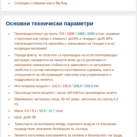
Свободно събирани или в Big Bag
Основни технически параметри
Производителност до около 700
/ 1000
/ 1400
/ 2000
кг/час–дървени
стърготини или талаш с влажност до14% и твърдост до35 MPa
(производителността намалява с повишаване на твърдостта на
входящия материал)
Поради факта, че пелетите са производни на естествен/природен
материал, капацитета на линията може да се различава от
показаните номинални стойности в зависимост от актуалните
свойства и състав наконкретно използваната суровина, както и
отношението на обслужващият персонал към управлението и
поддръжката на линията
Инсталирана мощност: 110,9
/ 130,9
/ 169,9
/ 209,9
kW
Производствена мощност: около 100 kW/тон произведени пелети
Мимимално застроена площ: 40 m2 (макс. височина на силоза 6,3
m)
Маса: 8,0
/ 8,1
/ 10,5
/ 10,7
тона
Шум: до80 dB
Транспорта на материала между отделните модули се извършва
посредством затворени безпрашни тр. пътища
Линията изпълнява изискванията за хигиена и безопасност на труда,