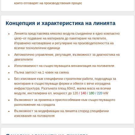
които отговарят на производствения процес
Концепция и характеристика на линията
Линията представлява няколко модула съединени в едно компактно
цяло–от подаване на материала до пакетиране на пелетите.
Изравнено натоварване и регулиране на производителността на
всички технологични единици
Автоматично управление, регулация, възможност за диагностика на
двигателите
Използваемост на съществуващата механизация на ползвателя
Пълна заетост на 1 човек на смяна
Без изискване към специфични строителни работи, подходяща за
монтиране в съществуващи ферми и обекти с вече изградена
инфраструктура. Разгъната площ 60m2, малка маса на всички
модули, инсталирана ел. мощност до 120
/ 140
/ 180
/ 220
kW
Възможност за промяна и приспособяване към съществуващото
разположение на сградата
Възможност за модификации на линията според специфични
изисквания на ползвателя