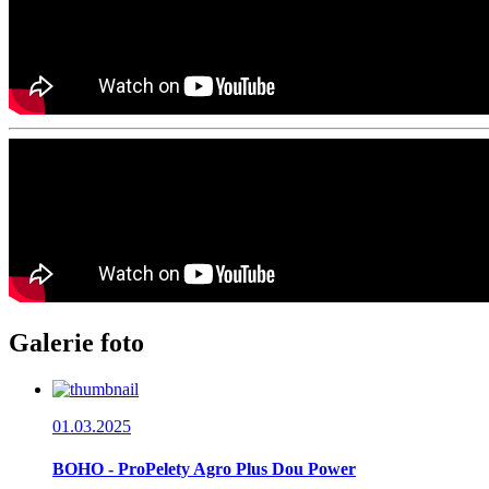
Galerie foto
01.03.2025
BOHO - ProPelety Agro Plus Dou Power