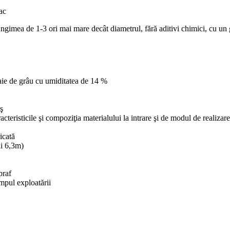
ac
ungimea de 1-3 ori mai mare decât diametrul, fără aditivi chimici, cu u
paie de grâu cu umiditatea de 14 %
ş
teristicile şi compoziţia materialului la intrare şi de modul de realizare a
icată
ui 6,3m)
praf
impul exploatării