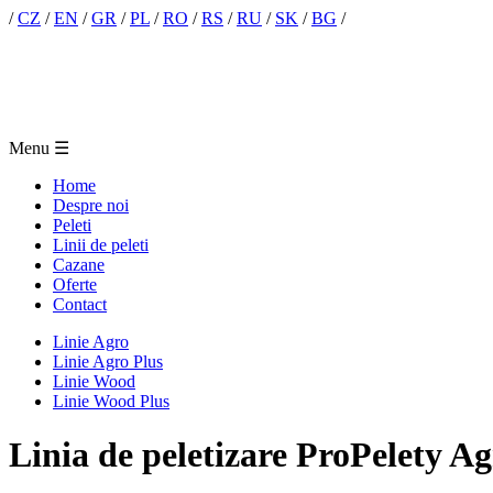
/
CZ
/
EN
/
GR
/
PL
/
RO
/
RS
/
RU
/
SK
/
BG
/
Menu
☰
Home
Despre noi
Peleti
Linii de peleti
Cazane
Oferte
Contact
Linie Agro
Linie Agro Plus
Linie Wood
Linie Wood Plus
Linia de peletizare ProPelety Ag