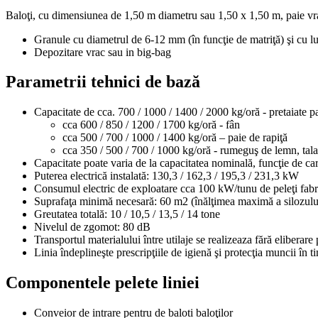
Baloţi, cu dimensiunea de 1,50 m diametru sau 1,50 x 1,50 m, paie vr
Granule cu diametrul de 6-12 mm (în funcţie de matriţă) şi cu l
Depozitare vrac sau in big-bag
Parametrii tehnici de bază
Capacitate de cca. 700
/ 1000
/ 1400
/ 2000
kg/oră - pretaiate 
cca 600
/ 850
/ 1200
/ 1700
kg/oră - fân
cca 500
/ 700
/ 1000
/ 1400
kg/oră – paie de rapiţă
cca 350
/ 500
/ 700
/ 1000
kg/oră - rumeguş de lemn, tala
Capacitate poate varia de la capacitatea nominală, funcţie de carac
Puterea electrică instalată: 130,3
/ 162,3
/ 195,3
/ 231,3
kW
Consumul electric de exploatare cca 100 kW/tunu de peleţi fabr
Suprafaţa minimă necesară: 60 m2 (înălţimea maximă a silozul
Greutatea totală: 10
/ 10,5
/ 13,5
/ 14
tone
Nivelul de zgomot: 80 dB
Transportul materialului între utilaje se realizeaza fără eliberare 
Linia îndeplineşte prescripţiile de igienă şi protecţia muncii în t
Componentele pelete liniei
Conveior de intrare pentru de baloti baloţilor