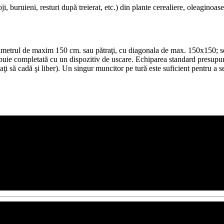
oji, buruieni, resturi după treierat, etc.) din plante cerealiere, oleagino
 diametrul de maxim 150 cm. sau pătraţi, cu diagonala de max. 150x150; se
rebuie completată cu un dispozitiv de uscare. Echiparea standard presupu
saţi să cadă şi liber). Un singur muncitor pe tură este suficient pentru 