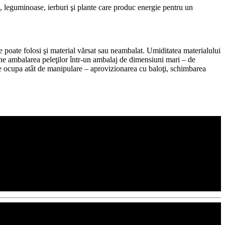
ase, leguminoase, ierburi şi plante care produc energie pentru un
 poate folosi şi material vărsat sau neambalat. Umiditatea materialului
ne ambalarea peleţilor într-un ambalaj de dimensiuni mari – de
a se ocupa atât de manipulare – aprovizionarea cu baloţi, schimbarea